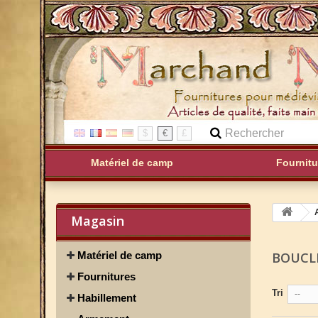
$
€
£
Matériel de camp
Fournitu
Magasin
Matériel de camp
BOUCL
Fournitures
Tri
--
Habillement