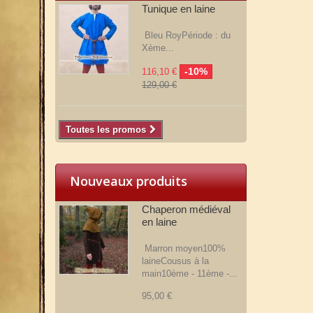
Tunique en laine
Bleu RoyPériode : du
Xème...
-10%
116,10 €
129,00 €
Toutes les promos
Nouveaux produits
Chaperon médiéval
en laine
Marron moyen100%
laineCousus à la
main10ème - 11ème -...
95,00 €