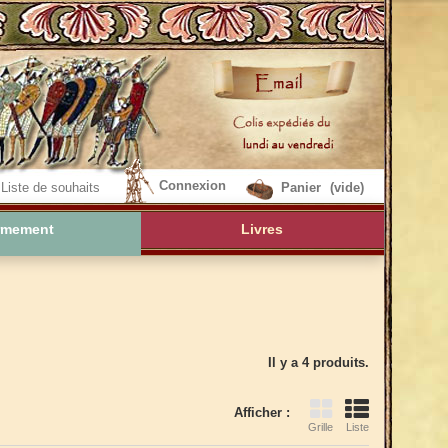
Connexion
Liste de souhaits
Panier
(vide)
rmement
Livres
Il y a 4 produits.
Afficher :
Grille
Liste