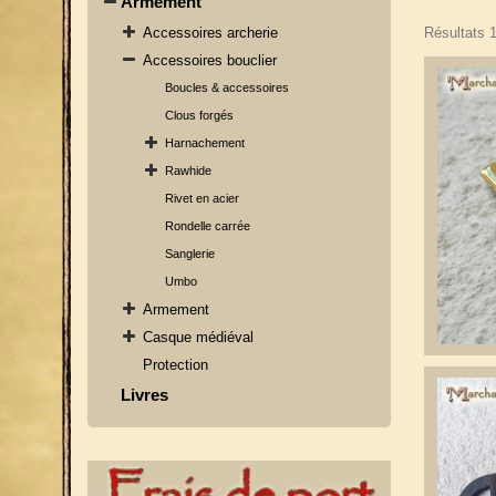
Armement
Accessoires archerie
Résultats 1
Accessoires bouclier
Boucles & accessoires
Clous forgés
Harnachement
Rawhide
Rivet en acier
Rondelle carrée
Sanglerie
Umbo
Armement
Casque médiéval
Protection
Livres