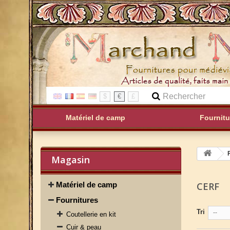
$
€
£
Matériel de camp
Fournitu
Magasin
Matériel de camp
CERF
Fournitures
Tri
--
Coutellerie en kit
Cuir & peau