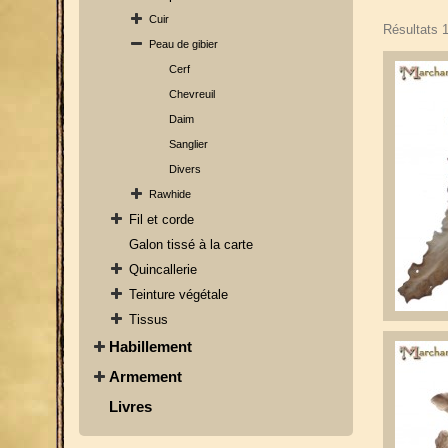
Cuir
Résultats 1
Peau de gibier
Cerf
Chevreuil
Daim
Sanglier
Divers
Rawhide
Fil et corde
Galon tissé à la carte
Quincallerie
Teinture végétale
Tissus
Habillement
Armement
Livres