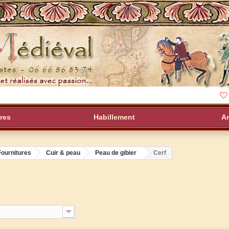
res
Habillement
A
Fournitures
Cuir & peau
Peau de gibier
Cerf