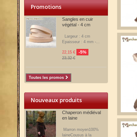
Promotions
Sangles en cuir
végétal - 4 cm
Largeur : 4 cm
Epaisseur : 4 mm -...
-5%
22,15 €
23,32 €
Toutes les promos
Nouveaux produits
Chaperon médiéval
en laine
Marron moyen100%
laineCousus à la