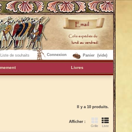
Connexion
Liste de souhaits
Panier
(vide)
rmement
Livres
Il y a 10 produits.
Afficher :
Grille
Liste