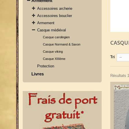
Armement
Accessoires archerie
Accessoires bouclier
Armement
Casque médiéval
Casque carolingien
CASQU
Casque Normand & Saxon
Casque viking
Tri
--
Casque XIIIème
Protection
Livres
Résultats 1