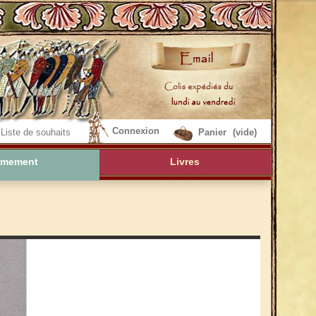
Connexion
Liste de souhaits
Panier
(vide)
rmement
Livres