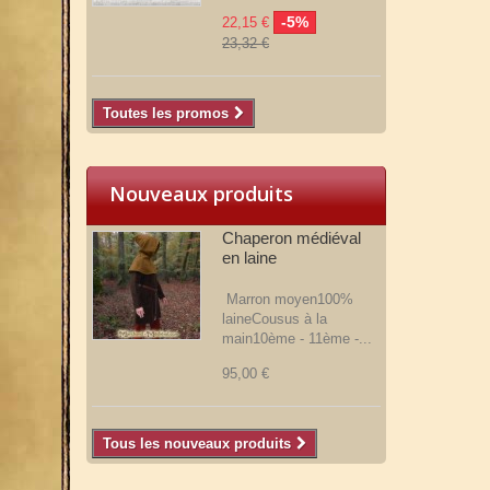
-5%
22,15 €
23,32 €
Toutes les promos
Nouveaux produits
Chaperon médiéval
en laine
Marron moyen100%
laineCousus à la
main10ème - 11ème -...
95,00 €
Tous les nouveaux produits