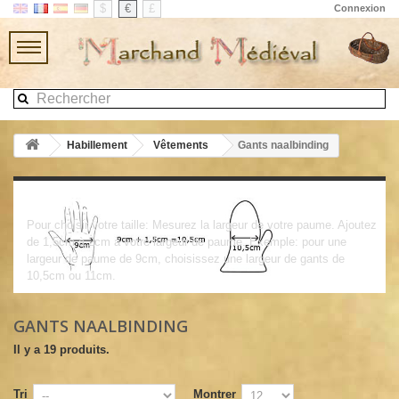
$
€
£
Connexion
Habillement
Vêtements
Gants naalbinding
Gants naalbinding
Pour choisir votre taille: Mesurez la largeur de votre paume. Ajoutez
de 1,5cm à 2cm à votre largeur de paume. Exemple: pour une
largeur de paume de 9cm, choisissez une largeur de gants de
10,5cm ou 11cm.
GANTS NAALBINDING
Il y a 19 produits.
Tri
Montrer