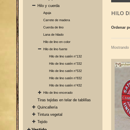
Hilo y cuerda
HILO D
Aguja
Carrete de madera
Ordenar p
Cuerda de lino
Lana de hilado
Hilo de lino en color
Mostrando 
Hilo de lino fuerte
Hilo de lino satén n°132
Hilo de lino satén n°332
Hilo de lino satén n°532
Hilo de lino satén n°832
Hilo de lino satén n°432
Hilo de lino encerado
Tiras tejidas en telar de tablillas
Quincallería
Tintura vegetal
Tejido
Vestido