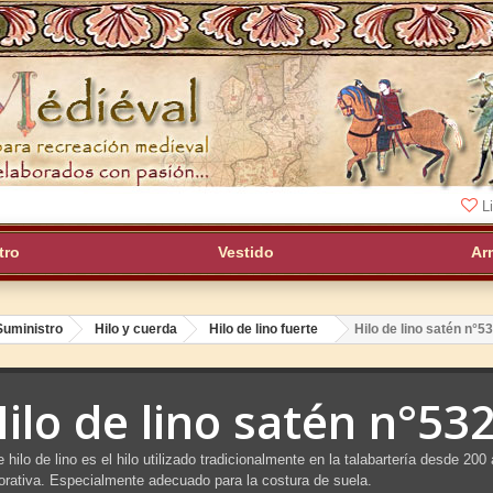
Li
tro
Vestido
Ar
Suministro
Hilo y cuerda
Hilo de lino fuerte
Hilo de lino satén n°5
ilo de lino satén n°53
 hilo de lino es el hilo utilizado tradicionalmente en la talabartería desde 20
orativa. Especialmente adecuado para la costura de suela.