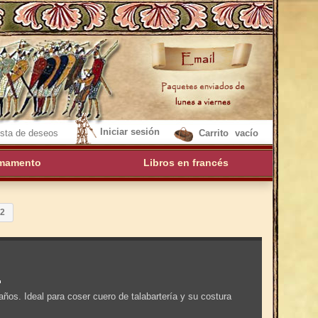
Iniciar sesión
sta de deseos
Carrito
vacío
mamento
Libros en francés
32
2
0 años. Ideal para coser cuero de talabartería y su costura