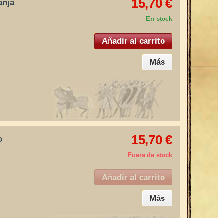
15,70 €
anja
En stock
Añadir al carrito
Más
15,70 €
o
Fuera de stock
Añadir al carrito
Más