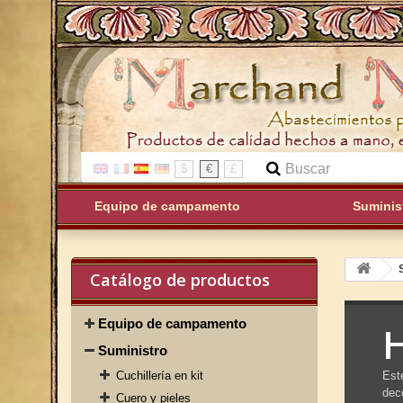
$
€
£
Equipo de campamento
Suminis
Catálogo de productos
Equipo de campamento
H
Suministro
Cuchillería en kit
Este
dec
Cuero y pieles