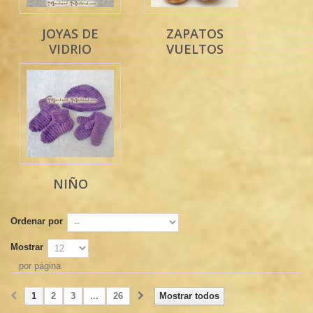
JOYAS DE
ZAPATOS
VIDRIO
VUELTOS
NIÑO
Ordenar por
Mostrar
por página
1
2
3
...
26
Mostrar todos