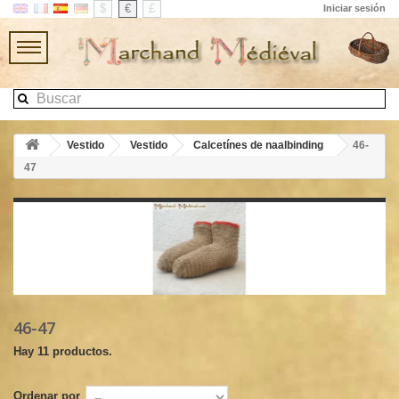
$
€
£
Iniciar sesión
Vestido
Vestido
Calcetínes de naalbinding
46-
47
46-47
Hay 11 productos.
Ordenar por