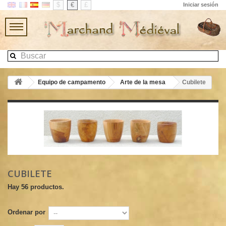
$
€
£
Iniciar sesión
Equipo de campamento
Arte de la mesa
Cubilete
CUBILETE
Hay 56 productos.
Ordenar por