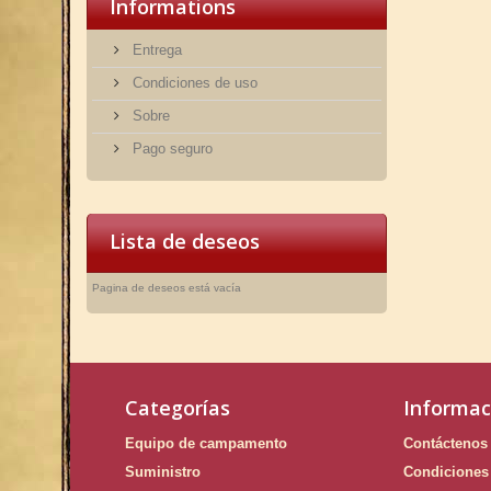
Informations
Entrega
Condiciones de uso
Sobre
Pago seguro
Lista de deseos
Pagina de deseos está vacía
Categorías
Informac
Equipo de campamento
Contáctenos
Suministro
Condiciones