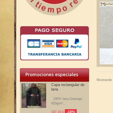
Promociones especiales
Mostrando 
Capa rectangular de
lana
100% lana Gramaje :
420g/m²...
-10%
107,10 €