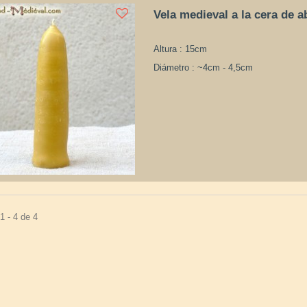
Vela medieval a la cera de a
Altura : 15cm
Diámetro : ~4cm - 4,5cm
1 - 4 de 4