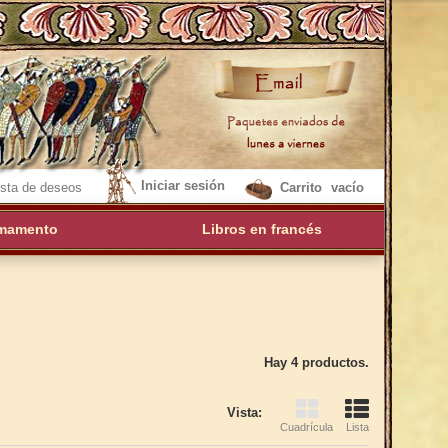
Iniciar sesión
sta de deseos
Carrito
vacío
mamento
Libros en francés
Hay 4 productos.
Vista:
Cuadrícula
Lista