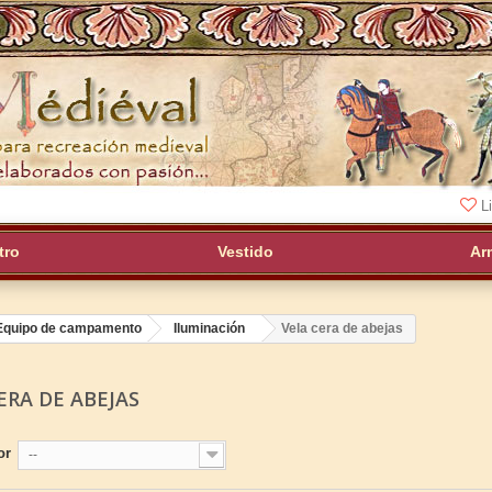
Li
tro
Vestido
Ar
Equipo de campamento
Iluminación
Vela cera de abejas
ERA DE ABEJAS
or
--