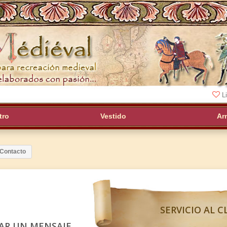
Li
tro
Vestido
Ar
Contacto
SERVICIO AL 
AR UN MENSAJE