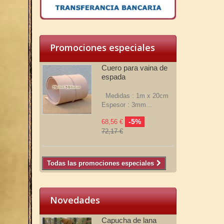
Promociones especiales
Cuero para vaina de
espada
Medidas : 1m x 20cm
Espesor : 3mm...
-5%
68,56 €
72,17 €
Todas las promociones especiales
Novedades
Capucha de lana